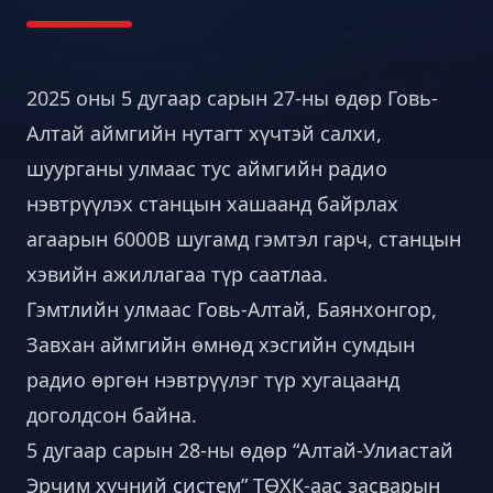
2025 оны 5 дугаар сарын 27-ны өдөр Говь-
Алтай аймгийн нутагт хүчтэй салхи,
шуурганы улмаас тус аймгийн радио
нэвтрүүлэх станцын хашаанд байрлах
агаарын 6000В шугамд гэмтэл гарч, станцын
хэвийн ажиллагаа түр саатлаа.
Гэмтлийн улмаас Говь-Алтай, Баянхонгор,
Завхан аймгийн өмнөд хэсгийн сумдын
радио өргөн нэвтрүүлэг түр хугацаанд
доголдсон байна.
5 дугаар сарын 28-ны өдөр “Алтай-Улиастай
Эрчим хүчний систем” ТӨХК-аас засварын