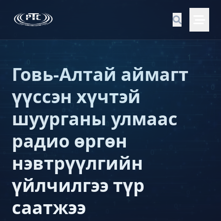
Говь-Алтай аймагт
үүссэн хүчтэй
шуурганы улмаас
радио өргөн
нэвтрүүлгийн
үйлчилгээ түр
саатжээ