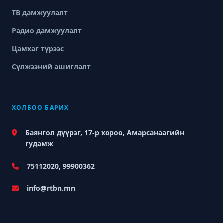
ТВ дамжуулалт
Радио дамжуулалт
Цамхаг түрээс
Сүлжээний ашиглалт
ХОЛБОО БАРИХ
Баянгол дүүрэг, 17-р хороо, Амарсанаагийн
гудамж
75112020, 99900362
info@rtbn.mn