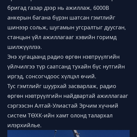
бригад газар дээр нь ажиллаж, 6000В
анкерын багана бүрэн шатсан гэмтлийг
шинээр сольж, шугамын угсралтыг дуусган,
станцын үйл ажиллагааг хэвийн горимд
шилжүүллээ.
Энэ хугацаанд радио өргөн нэвтрүүлгийн
үйлчилгээ түр саатсанд тухайн бүс нутгийн
иргэд, сонсогчдоос хүлцэл өчий.
Тус гэмтлийг шуурхай засварлаж, радио
өргөн нэвтрүүлгийн найдвартай ажиллагааг
сэргээсэн Алтай-Улиастай Эрчим хүчний
систем ТӨХК-ийн хамт олонд талархал
илэрхийлье.