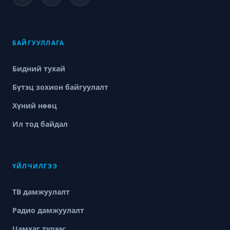
БАЙГУУЛЛАГА
Бидний тухай
Бүтэц зохион байгуулалт
Хүний нөөц
Ил тод байдал
ҮЙЛЧИЛГЭЭ
ТВ дамжуулалт
Радио дамжуулалт
Цамхаг түрээс