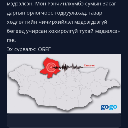
мэдээлсэн. Мөн Рэнчинлхүмбэ сумын Засаг
даргын орлогчоос тодруулахад, газар
хөдлөлтийн чичирхийлэл мэдрэгдээгүй
бөгөөд учирсан хохиролгүй тухай мэдээлсэн
гэв.
Эх сурвалж: ОБЕГ