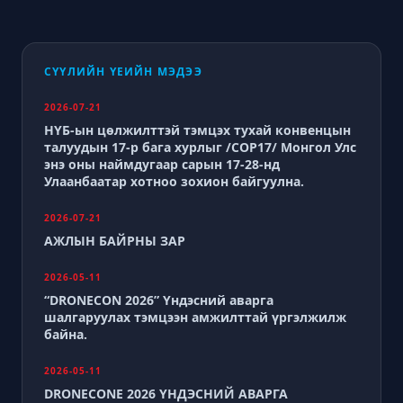
СҮҮЛИЙН ҮЕИЙН МЭДЭЭ
2026-07-21
НҮБ-ын цөлжилттэй тэмцэх тухай конвенцын
талуудын 17-р бага хурлыг /СОР17/ Монгол Улс
энэ оны наймдугаар сарын 17-28-нд
Улаанбаатар хотноо зохион байгуулна.
2026-07-21
АЖЛЫН БАЙРНЫ ЗАР
2026-05-11
“DRONECON 2026” Үндэсний аварга
шалгаруулах тэмцээн амжилттай үргэлжилж
байна.
2026-05-11
DRONECONE 2026 ҮНДЭСНИЙ АВАРГА