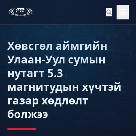
Хөвсгөл аймгийн
Улаан-Уул сумын
нутагт 5.3
магнитудын хүчтэй
газар хөдлөлт
болжээ