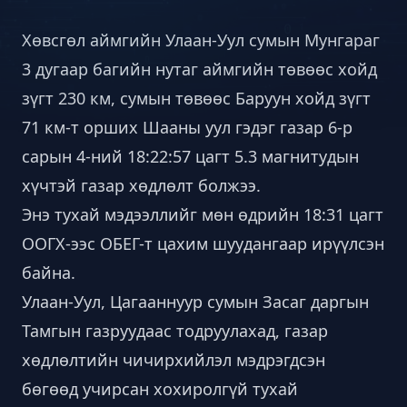
Хөвсгөл аймгийн Улаан-Уул сумын Мунгараг
3 дугаар багийн нутаг аймгийн төвөөс хойд
зүгт 230 км, сумын төвөөс Баруун хойд зүгт
71 км-т орших Шааны уул гэдэг газар 6-р
сарын 4-ний 18:22:57 цагт 5.3 магнитудын
хүчтэй газар хөдлөлт болжээ.
Энэ тухай мэдээллийг мөн өдрийн 18:31 цагт
ООГХ-ээс ОБЕГ-т цахим шуудангаар ирүүлсэн
байна.
Улаан-Уул, Цагааннуур сумын Засаг даргын
Тамгын газруудаас тодруулахад, газар
хөдлөлтийн чичирхийлэл мэдрэгдсэн
бөгөөд учирсан хохиролгүй тухай