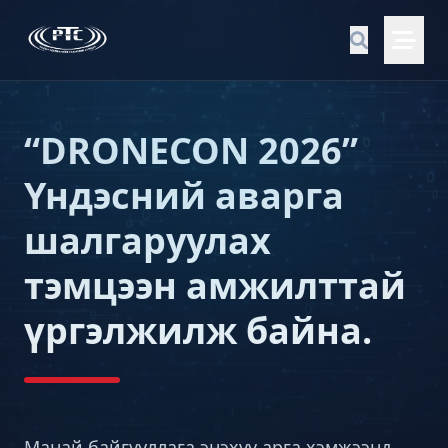
“DRONECON 2026”
Үндэсний аварга
шалгаруулах
тэмцээн амжилттай
үргэлжилж байна.
Манай байгууллага энэхүү арга хэмжээнд