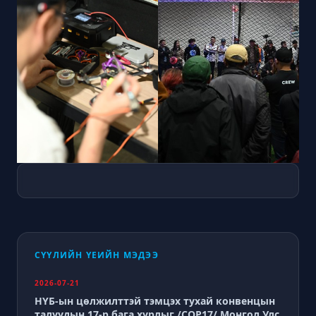
СҮҮЛИЙН ҮЕИЙН МЭДЭЭ
2026-07-21
НҮБ-ын цөлжилттэй тэмцэх тухай конвенцын
талуудын 17-р бага хурлыг /СОР17/ Монгол Улс