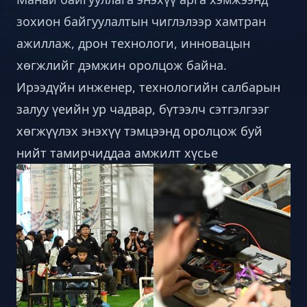
зохион байгуулалтын чиглэлээр хамтран
ажиллаж, дрон технологи, инновацын
хөгжлийг дэмжин оролцож байна.
Ирээдүйн инженер, технологийн салбарын
залуу үеийн ур чадвар, бүтээлч сэтгэлгээг
хөгжүүлэх энэхүү тэмцээнд оролцож буй
нийт тамирчиддаа амжилт хүсье