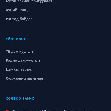
Бүтэц зохион байгуулалт
Хүний нөөц
Ил тод байдал
ҮЙЛЧИЛГЭЭ
ТВ дамжуулалт
Радио дамжуулалт
Цамхаг түрээс
Сүлжээний ашиглалт
ХОЛБОО БАРИХ