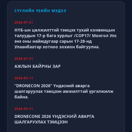
СҮҮЛИЙН ҮЕИЙН МЭДЭЭ
2026-07-21
НҮБ-ын цөлжилттэй тэмцэх тухай конвенцын
талуудын 17-р бага хурлыг /СОР17/ Монгол Улс
энэ оны наймдугаар сарын 17-28-нд
Улаанбаатар хотноо зохион байгуулна.
2026-07-21
АЖЛЫН БАЙРНЫ ЗАР
2026-05-11
“DRONECON 2026” Үндэсний аварга
шалгаруулах тэмцээн амжилттай үргэлжилж
байна.
2026-05-11
DRONECONE 2026 ҮНДЭСНИЙ АВАРГА
ШАЛГАРУУЛАХ ТЭМЦЭЭН