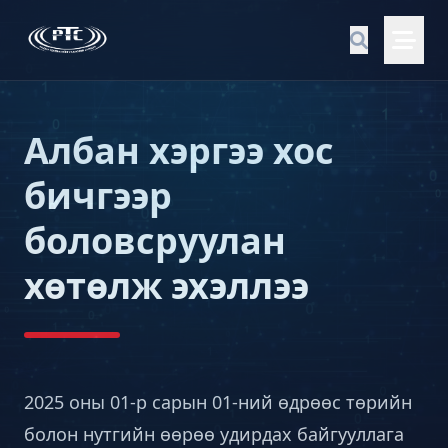
Албан хэргээ хос
бичгээр
боловсруулан
хөтөлж эхэллээ
2025 оны 01-р сарын 01-ний өдрөөс төрийн
болон нутгийн өөрөө удирдах байгууллага