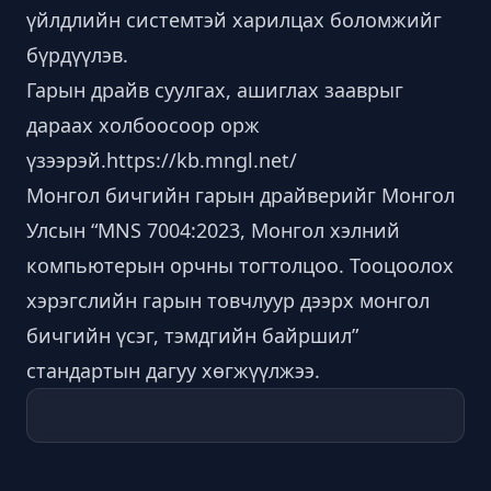
үйлдлийн системтэй харилцах боломжийг
бүрдүүлэв.
Гарын драйв суулгах, ашиглах зааврыг
дараах холбоосоор орж
үзээрэй.
https://kb.mngl.
net/
Монгол бичгийн гарын драйверийг Монгол
Улсын “MNS 7004:2023, Монгол хэлний
компьютерын орчны тогтолцоо. Тооцоолох
хэрэгслийн гарын товчлуур дээрх монгол
бичгийн үсэг, тэмдгийн байршил”
стандартын дагуу хөгжүүлжээ.