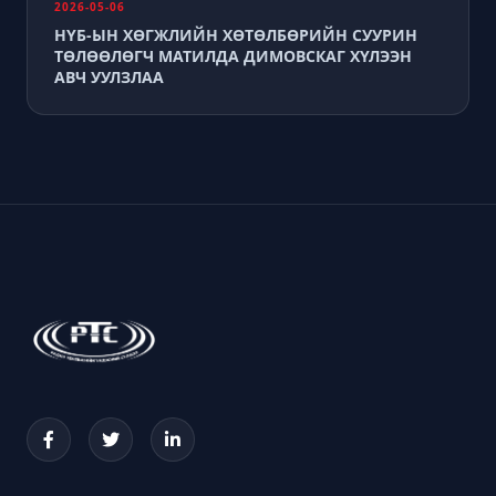
2026-05-06
НҮБ-ЫН ХӨГЖЛИЙН ХӨТӨЛБӨРИЙН СУУРИН
ТӨЛӨӨЛӨГЧ МАТИЛДА ДИМОВСКАГ ХҮЛЭЭН
АВЧ УУЛЗЛАА