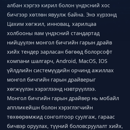
албан хэргээ кирил болон үндэсний хос
бичгээр хөтлөн явуулж байна. Энэ хүрээнд
Цахим хөгжил, инновац, харилцаа
холбооны яам үндэсний стандартад
нийцүүлэн монгол бичгийн гарын драйв
хийх тендер зарласан бөгөөд болорсофт
компани шалгарч, Android, MacOS, IOS
үйлдлийн системүүдийн орчинд ажиллах
монгол бичгийн гарын драйверыг
хөгжүүлэн хэрэглээнд нэвтрүүллээ.
Монгол бичгийн гарын драйвер нь мобайл
аппликейшн болон хэрэглэгчийн
төхөөрөмжид сонголтоор суулгаж, гараас
бичвэр оруулах, түүний боловсруулалт хийх,