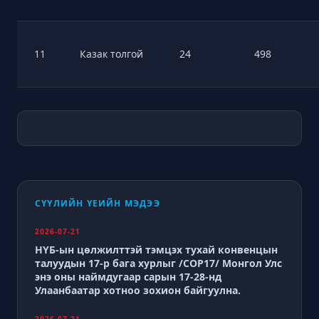
11
Казак толгой
24
498
СҮҮЛИЙН ҮЕИЙН МЭДЭЭ
2026-07-21
НҮБ-ын цөлжилттэй тэмцэх тухай конвенцын
талуудын 17-р бага хурлыг /СОР17/ Монгол Улс
энэ оны наймдугаар сарын 17-28-нд
Улаанбаатар хотноо зохион байгуулна.