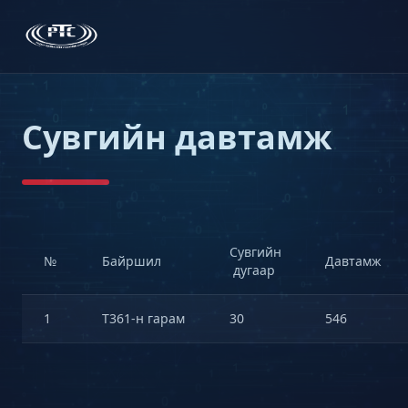
Сувгийн давтамж
Сувгийн
№
Байршил
Давтамж
дугаар
1
Т361-н гарам
30
546