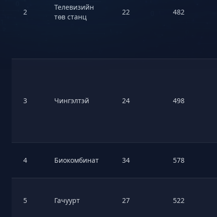
Телевизийн
2
22
482
төв станц
3
Чингэлтэй
24
498
4
Биокомбинат
34
578
5
Гачуурт
27
522