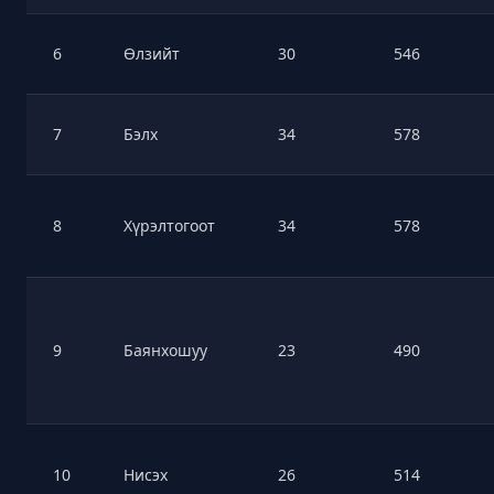
6
Өлзийт
30
546
7
Бэлх
34
578
8
Хүрэлтогоот
34
578
9
Баянхошуу
23
490
10
Нисэх
26
514