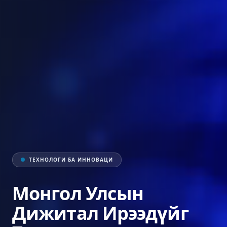
ТЕХНОЛОГИ БА ИННОВАЦИ
Монгол Улсын
Дижитал Ирээдүйг