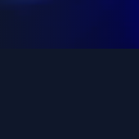
98%
ХҮН АМЫН ХАМРАЛТ