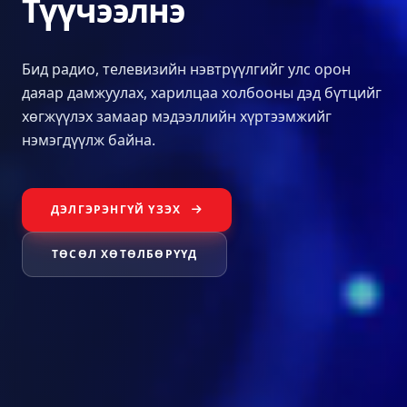
Түүчээлнэ
Бид радио, телевизийн нэвтрүүлгийг улс орон
даяар дамжуулах, харилцаа холбооны дэд бүтцийг
хөгжүүлэх замаар мэдээллийн хүртээмжийг
нэмэгдүүлж байна.
ДЭЛГЭРЭНГҮЙ ҮЗЭХ
ТӨСӨЛ ХӨТӨЛБӨРҮҮД