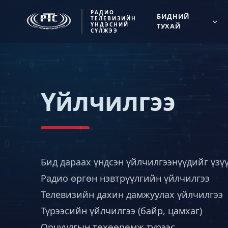
РАДИО
БИДНИЙ
ТЕЛЕВИЗИЙН
ҮНДЭСНИЙ
ТУХАЙ
СҮЛЖЭЭ
Үйлчилгээ
Бид дараах үндсэн үйлчилгээнүүдийг үзү
Радио өргөн нэвтрүүлгийн үйлчилгээ
Телевизийн дахин дамжуулах үйлчилгээ
Түрээсийн үйлчилгээ (байр, цамхаг)
Орчуулгын төхөөрөмж түрээс