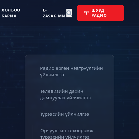
ХОЛБОО
E-
ШУУД
РАДИО
БАРИХ
ZASAG.MN
Радио өргөн нэвтрүүлгийн
үйлчилгээ
Телевизийн дахин
дамжуулах үйлчилгээ
Түрээсийн үйлчилгээ
Орчуулгын төхөөрөмж
түрээсийн үйлчилгээ