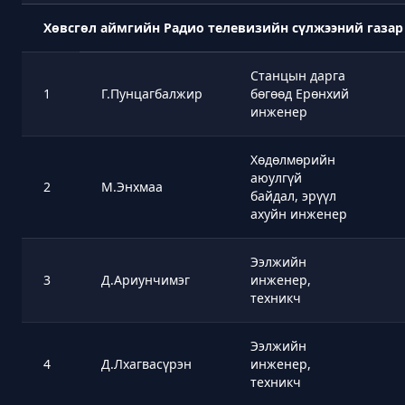
Хөвсгөл аймгийн Радио телевизийн сүлжээний газар
Станцын дарга
1
Г.Пунцагбалжир
бөгөөд Ерөнхий
инженер
Хөдөлмөрийн
аюулгүй
2
М.Энхмаа
байдал, эрүүл
ахуйн инженер
Ээлжийн
3
Д.Ариунчимэг
инженер,
техникч
Ээлжийн
4
Д.Лхагвасүрэн
инженер,
техникч