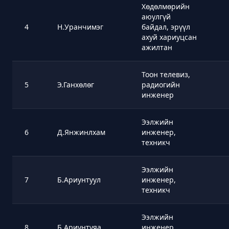
Хөдөлмөрийн
аюулгүй
4
Н.Уранчимэг
байдал, эрүүл
ахуй хариуцсан
ажилтан
Тоон телевиз,
5
Э.Ганхөлөг
радиогийн
инженер
Ээлжийн
6
Д.Янжинлхам
инженер,
техникч
Ээлжийн
7
Б.Ариунтуул
инженер,
техникч
Ээлжийн
8
Б.Ариунтуяа
инженер,