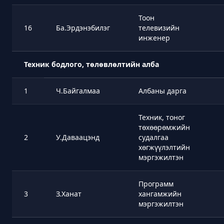
Тоон
16
Ба.Эрдэнэбилэг
телевизийн
инженер
Техник бодлого, төлөвлөлтийн алба
1
Ч.Байгалмаа
Албаны дарга
Техник, тоног
төхөөрөмжийн
2
У.Даваацэнд
судалгаа
хөгжүүлэлтийн
мэргэжилтэн
Программ
3
З.Ханат
хангамжийн
мэргэжилтэн