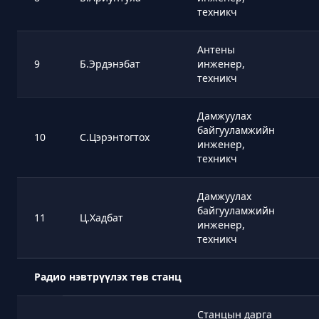
техникч
Антены
9
Б.Эрдэнэбат
инженер,
техникч
Дамжуулах
байгууламжийн
10
С.Цэрэнтогтох
инженер,
техникч
Дамжуулах
байгууламжийн
11
Ц.Хадбат
инженер,
техникч
Радио нэвтрүүлэх төв станц
Станцын дарга