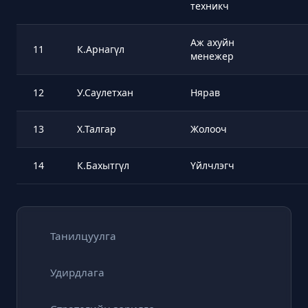
техникч
Аж ахуйн
11
К.Арнагүл
менежер
12
У.Саулетхан
Нярав
13
Х.Талгар
Жолооч
14
К.Бахытгүл
Үйлчлэгч
Танилцуулга
Удирдлага