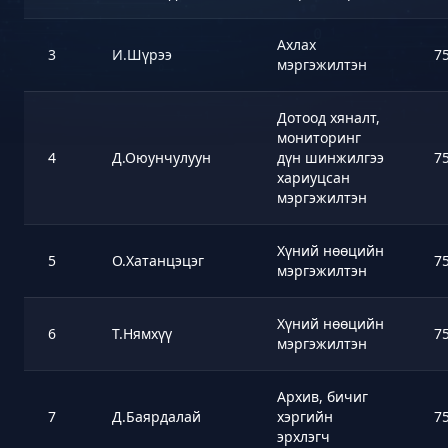
Ахлах
3
И.Шүрээ
7
мэргэжилтэн
Дотоод хяналт,
мониторинг
4
Д.Оюунчулуун
дүн шинжилгээ
7
хариуцсан
мэргэжилтэн
Хүний нөөцийн
5
О.Хатанцэцэг
7
мэргэжилтэн
Хүний нөөцийн
6
Т.Нямхүү
7
мэргэжилтэн
Архив, бичиг
7
Д.Баярдалай
хэргийн
7
эрхлэгч