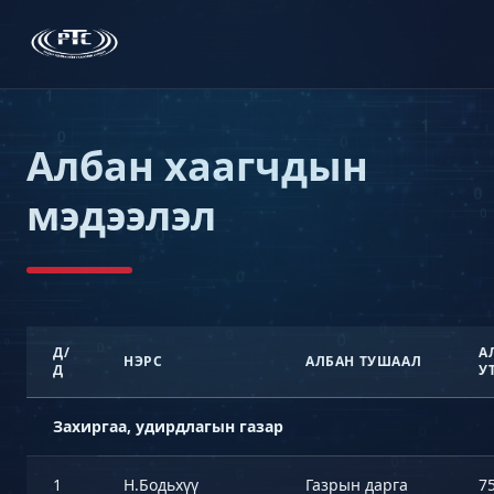
Албан хаагчдын
мэдээлэл
Д/
А
НЭРС
АЛБАН ТУШААЛ
Д
У
Захиргаа, удирдлагын газар
1
Н.Бодьхүү
Газрын дарга
7