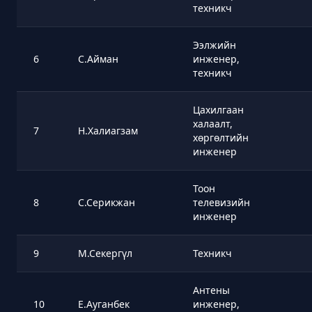
техникч
Ээлжийн
6
С.Айман
инженер,
техникч
Цахилгаан
халаалт,
7
Н.Халиагзам
хөргөлтийн
инженер
Тоон
8
С.Серикжан
телевизийн
инженер
9
М.Секергүл
Техникч
Антены
10
Е.Ауганбек
инженер,