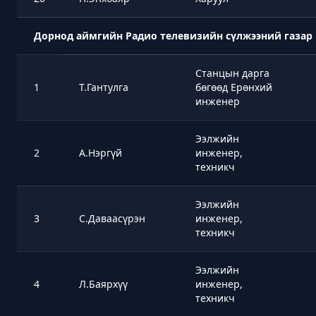
Дорнод аймгийн Радио телевизийн сүлжээний газар
Станцын дарга
1
Т.Гантулга
бөгөөд Ерөнхий
инженер
Ээлжийн
2
А.Нэргүй
инженер,
техникч
Ээлжийн
3
С.Даваасүрэн
инженер,
техникч
Ээлжийн
4
Л.Баярхүү
инженер,
техникч