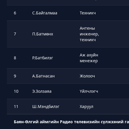
6
С.Байгалмаа
Техникч
Антены
7
П.Батмөнх
инженер,
техникч
Аж ахуйн
8
Р.Батбилэг
менежер
9
А.Батнасан
Жолооч
10
Э.Золзаяа
Үйлчлэгч
11
Ш.Мэндбилэг
Харуул
Баян-Өлгий аймгийн Радио телевизийн сүлжээний га