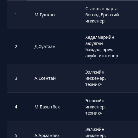
Станцын дарга
1
М.Гүлжан
бөгөөд Ерөнхий
инженер
Хөдөлмөрийн
аюулгүй
2
Д.Хуатхан
байдал, эрүүл
ахуйн инженер
Ээлжийн
3
А.Есентай
инженер,
техникч
Ээлжийн
4
М.Бахытбек
инженер,
техникч
Ээлжийн
5
А.Арманбек
инженер,