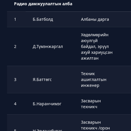
Радио дамжуулалтын алба
1
Б.Батболд
Албаны дарга
Хөдөлмөрийн
аюулгүй
2
Д.Түмэнжаргал
байдал, эрүүл
ахуй хариуцсан
ажилтан
Техник
3
Я.Баттөгс
ашиглалтын
инженер
Засварын
4
Б.Наранчимэг
техникч
Засварын
техникч /орон
5
Н.Эрдэнэбулаг