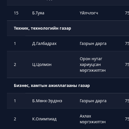
15
Б.Туяа
Үйлчлэгч
7
Техник, технологийн газар
1
Д.Галбадрах
Газрын дарга
7
Орон нутаг
2
Ц.Цолмон
хариуцсан
7
мэргэжилтэн
Бизнес, хамтын ажиллагааны газар
1
Б.Мөнх-Эрдэнэ
Газрын дарга
7
Ахлах
2
К.Олимпиад
7
мэргэжилтэн