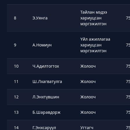
Тайлан мэдээ
8
Э.Уянга
хариуцсан
7
мэргэжилтэн
Үйл ажиллагаа
9
А.Номиун
хариуцсан
7
мэргэжилтэн
10
Ч.Адилтогтох
Жолооч
7
11
Ш.Лхагватулга
Жолооч
7
12
Л.Энхтүвшин
Жолооч
7
13
Б.Шаравдорж
Жолооч
7
14
Г.Энхсаруул
Угтагч
7