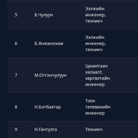
Ээлжийн
5
Б.Чулуун
инженер,
техникч
Ээлжийн
6
Б.Янжинлхам
инженер,
техникч
Цахилгаан
халаалт,
7
М.Отгончулуун
хөргөлтийн
инженер
Тоон
8
Н.Батбаатар
телевизийн
инженер
9
Н.Гантулга
Техникч