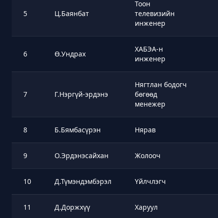
Тоон
5
Ц.Баянбат
телевизийн
инженер
ХАБЭА-н
6
Ө.Ундрах
инженер
Нягтлан бодогч
7
Г.Нэргүй-эрдэнэ
бөгөөд
менежер
8
Б.Бямбасүрэн
Нярав
9
О.Эрдэнэсайхан
Жолооч
10
Д.Түмэндэмбэрэл
Үйлчлэгч
11
Д.Доржхүү
Харуул