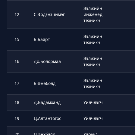
Ээлжийн
12
С.Эрдэнэчимэг
инженер,
техникч
Ээлжийн
15
Б.Баярт
техникч
Ээлжийн
16
До.Болормаа
техникч
Ээлжийн
17
Б.Өнөболд
техникч
18
Д.Бадамханд
Үйлчлэгч
19
Ц.Алтантогос
Үйлчлэгч
20
П.Энхбаяр
Харуул