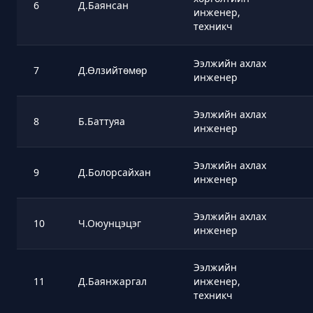
6
Д.Баянсан
инженер,
техникч
Ээлжийн ахлах
7
Д.Өлзийтөмөр
инженер
Ээлжийн ахлах
8
Б.Баттуяа
инженер
Ээлжийн ахлах
9
Д.Болорсайхан
инженер
Ээлжийн ахлах
10
Ч.Оюунцэцэг
инженер
Ээлжийн
11
Д.Баянжаргал
инженер,
техникч