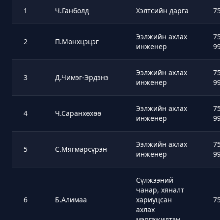
1
Ч.Ганболд
Хэлтсийн дарга
7
Ээлжийн ахлах
7
2
П.Мөнхцэцэг
инженер
9
Ээлжийн ахлах
7
3
Д.Чимэг-Эрдэнэ
инженер
9
Ээлжийн ахлах
7
4
Ч.Саранхөхөө
инженер
9
Ээлжийн ахлах
7
5
С.Мягмарсүрэн
инженер
9
Сүлжээний
чанар, хяналт
6
Б.Алимаа
хариуцсан
7
ахлах
мэргэжилтэн