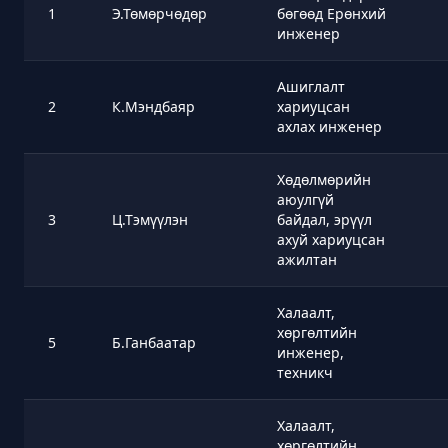
1
Э.Төмөрчөдөр
бөгөөд Ерөнхий
инженер
Ашиглалт
2
К.Мэндбаяр
хариуцсан
ахлах инженер
Хөдөлмөрийн
аюулгүй
3
Ц.Тэмүүлэн
байдал, эрүүл
ахуй хариуцсан
ажилтан
Халаалт,
хөргөлтийн
5
Б.Ганбаатар
инженер,
техникч
Халаалт,
хөргөлтийн