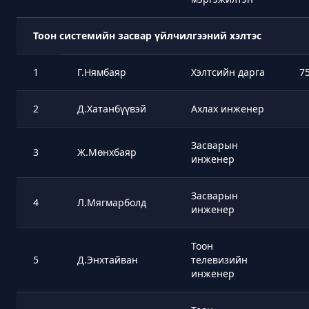
Тоон системийн засвар үйлчилгээний хэлтэс
1
Г.Нямбаяр
Хэлтсийн дарга
7
2
Д.Хатанбүүвэй
Ахлах инженер
Засварын
3
Ж.Мөнхбаяр
инженер
Засварын
4
Л.Мягмарболд
инженер
Тоон
5
Д.Энхтайван
телевизийн
инженер