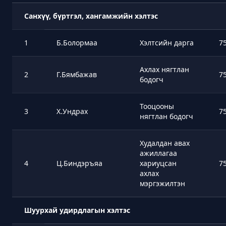
Санхүү, бүртгэл, хангамжийн хэлтэс
1
Б.Болормаа
Хэлтсийн дарга
7
Ахлах нягтлан
2
Г.Бямбажав
7
бодогч
Тооцооны
3
Х.Ундрах
7
нягтлан бодогч
Худалдан авах
ажиллагаа
4
Ц.Биндэръяа
хариуцсан
7
ахлах
мэргэжилтэн
Шуурхай удирдлагын хэлтэс