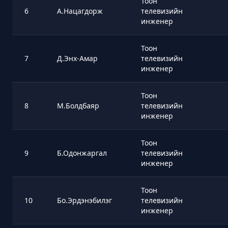
Тоон
6
А.Нацагдорж
телевизийн
инженер
Тоон
7
Д.Энх-Амар
телевизийн
инженер
Тоон
8
М.Болдбаяр
телевизийн
инженер
Тоон
9
Б.Одонжаргал
телевизийн
инженер
Тоон
10
Бо.Эрдэнэбилэг
телевизийн
инженер