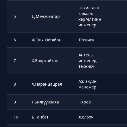
Цахилгаан
халаалт,
5
Ц.Мөнхбаатар
хөргөлтийн
инженер
6
Ж.Энх-Октябрь
Техникч
Антены
7
Х.Баярсайхан
инженер,
техникч
Аж ахуйн
8
Х.Наранцацрал
менежер
9
Г.Билгүүнзаяа
Нярав
10
Б.Ганбат
Жолооч