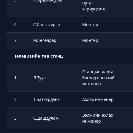
нутаг
хариуцсан/
6
С.Сангасүрэн
Монтёр
7
М.Төгөлдөр
Монтёр
Телевизийн төв станц
Станцын дарга
1
Л.Туул
бөгөөд ерөнхий
инженер
2
Т.Бат-Эрдэнэ
Ахлах инженер
Ээлжийн ахлах
3
С.Дашдулам
инженер