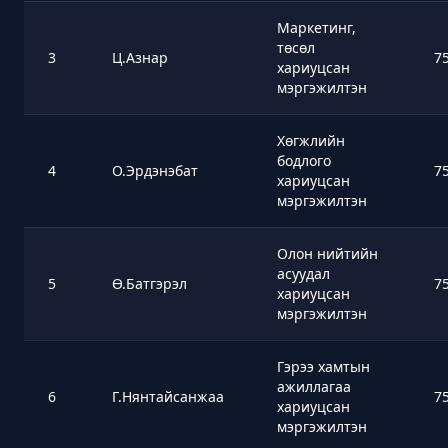
Маркетинг,
төсөл
3
Ц.Азнар
7
хариуцсан
мэргэжилтэн
Хөгжлийн
бодлого
4
О.Эрдэнэбат
7
хариуцсан
мэргэжилтэн
Олон нийтийн
асуудал
5
Ө.Батгэрэл
7
хариуцсан
мэргэжилтэн
Гэрээ хамтын
ажиллагаа
6
Г.Нянтайсанжаа
7
хариуцсан
мэргэжилтэн