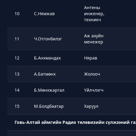
Антены
10
С.Нямжав
инженер,
техникч
Аж ахуйн
11
Ч.Отгонбилэг
менежер
12
Б.Анхмандах
Нярав
13
А.Батмөнх
Жолооч
14
Б.Мөнхжаргал
Үйлчлэгч
15
М.Болдбаатар
Харуул
Говь-Алтай аймгийн Радио телевизийн сүлжээний га