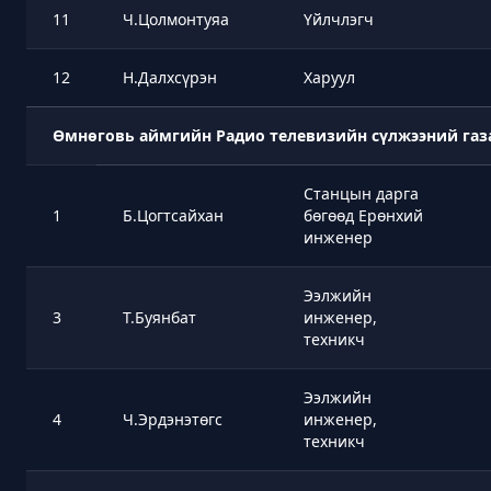
11
Ч.Цолмонтуяа
Үйлчлэгч
12
Н.Далхсүрэн
Харуул
Өмнөговь аймгийн Радио телевизийн сүлжээний газ
Станцын дарга
1
Б.Цогтсайхан
бөгөөд Ерөнхий
инженер
Ээлжийн
3
Т.Буянбат
инженер,
техникч
Ээлжийн
4
Ч.Эрдэнэтөгс
инженер,
техникч