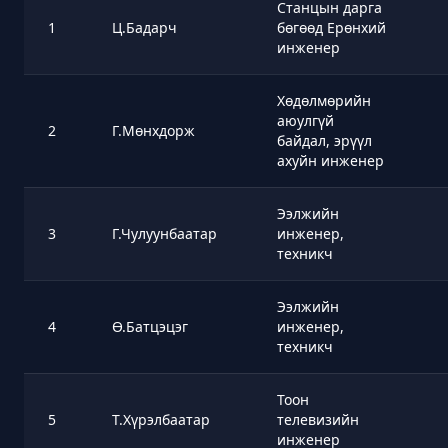
Станцын дарга
1
Ц.Бадарч
бөгөөд Ерөнхий
инженер
Хөдөлмөрийн
аюулгүй
2
Г.Мөнхдорж
байдал, эрүүл
ахуйн инженер
Ээлжийн
3
Г.Чулуунбаатар
инженер,
техникч
Ээлжийн
4
Ө.Батцэцэг
инженер,
техникч
Тоон
5
Т.Хүрэлбаатар
телевизийн
инженер