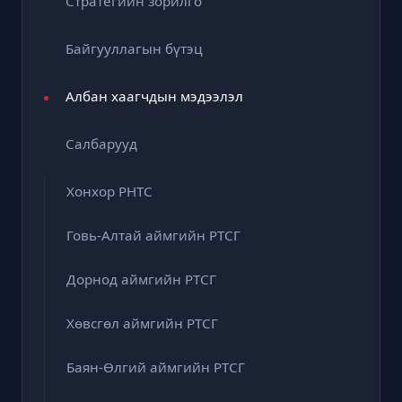
Стратегийн зорилго
Байгууллагын бүтэц
Албан хаагчдын мэдээлэл
Салбарууд
Хонхор РНТС
Говь-Алтай аймгийн РТСГ
Дорнод аймгийн РТСГ
Хөвсгөл аймгийн РТСГ
Баян-Өлгий аймгийн РТСГ