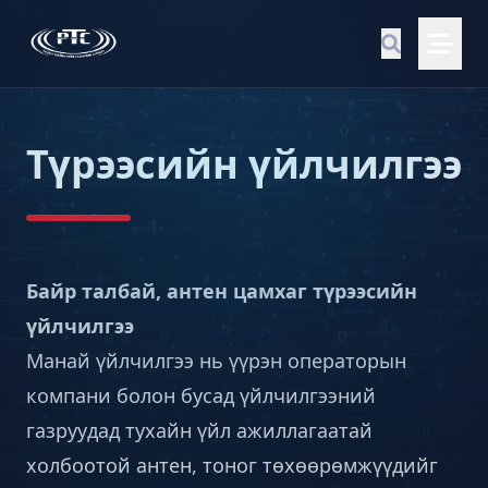
Түрээсийн үйлчилгээ
Байр талбай, антен цамхаг түрээсийн
үйлчилгээ
Манай үйлчилгээ нь үүрэн операторын
компани болон бусад үйлчилгээний
газруудад тухайн үйл ажиллагаатай
холбоотой антен, тоног төхөөрөмжүүдийг