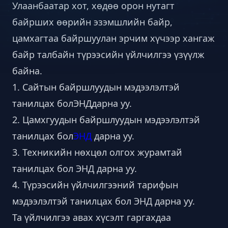
Улаанбаатар хот, хөдөө орон нутагт
байрших өөрийн эзэмшлийн байр,
цамхагтаа байршуулан эрчим хүчээр хангаж
байр талбайн түрээсийн үйлчилгээ үзүүлж
байна.
1. Сайтын байршлуудын мэдээлэлтэй
танилцах бол
ЭНД
дарна уу.
2. Цамхгуудын байршлуудын мэдээлэлтэй
танилцах бол
ЭНД
дарна уу.
3. Техникийн нөхцөл олгох журамтай
танилцах бол
ЭНД
дарна уу.
4. Түрээсийн үйлчилгээний тарифын
мэдээлэлтэй танилцах бол
ЭНД
дарна уу.
Та үйлчилгээ авах хүсэлт гаргахдаа