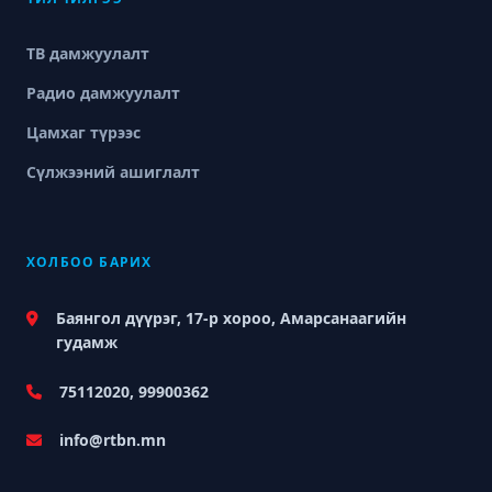
ТВ дамжуулалт
Радио дамжуулалт
Цамхаг түрээс
Сүлжээний ашиглалт
ХОЛБОО БАРИХ
Баянгол дүүрэг, 17-р хороо, Амарсанаагийн
гудамж
75112020, 99900362
info@rtbn.mn