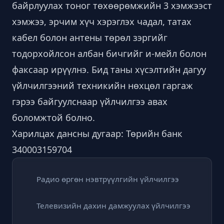
байрлуулах тоног төхөөрөмжийн 3 хэмжээст
хэмжээ, эрчим хүч хэрэглэх чадал, татах
кабел болон антены төрөл зэргийг
тодорхойлсон албан бичгийг и-мейл болон
факсаар ирүүлнэ. Бид таны хүсэлтийн дагуу
үйлчилгээний техникийн нөхцөл гаргаж
гэрээ байгуулснаар үйлчилгээ авах
боломжтой болно.
Харилцах дансны дугаар: Төрийн банк
340003159704
Радио өргөн нэвтрүүлгийн үйлчилгээ
Телевизийн дахин дамжуулах үйлчилгээ