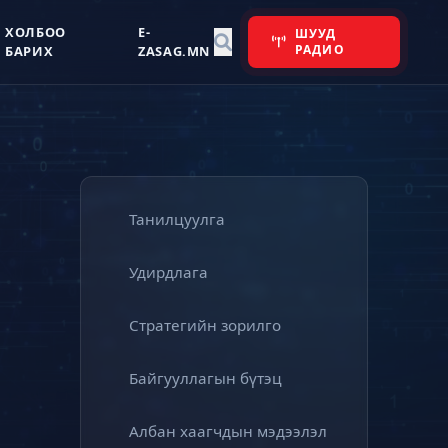
ХОЛБОО
E-
ШУУД
РАДИО
БАРИХ
ZASAG.MN
Танилцуулга
Удирдлага
Стратегийн зорилго
Байгууллагын бүтэц
Албан хаагчдын мэдээлэл