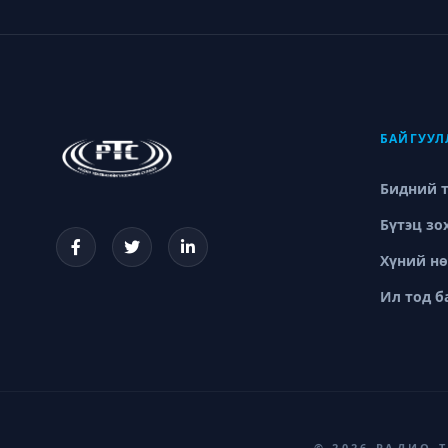
БАЙГУУЛ
Бидний 
Бүтэц зо
Хүний н
Ил тод б
© 2026 РАДИО 