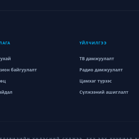
ЛАГА
ҮЙЛЧИЛГЭЭ
тухай
ТВ дамжуулалт
хион байгуулалт
Радио дамжуулалт
өөц
Цамхаг түрээс
айдал
Сүлжээний ашиглалт
ТЕЛЕВИЗИЙН ҮНДЭСНИЙ СҮЛЖЭЭ. БҮХ ЭРХ ХУУЛИАР 