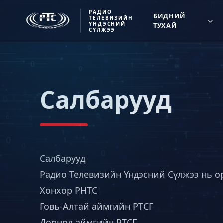
РАДИО
БИДНИЙ
ТЕЛЕВИЗИЙН
ҮНДЭСНИЙ
ТУХАЙ
СҮЛЖЭЭ
Салбарууд
Салбарууд
Радио Телевизийн Үндэсний Сүлжээ нь ор
Хонхор РНТС
Говь-Алтай аймгийн РТСГ
Дорнод аймгийн РТСГ