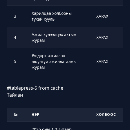
Харилцаа холбооны
3
ХАРАХ
тухай хууль
Ажил хүлээлцэх актын
4
ХАРАХ
журам
Өндөрт ажиллах
5
аюулгүй ажиллагааны
ХАРАХ
журам
#tablepress-5 from cache
Тайлан
№
НЭР
ХОЛБООС
2025 оны 1,2 дугаар