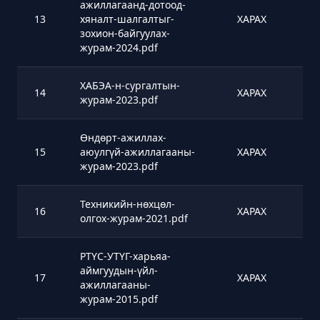
ажиллагаанд-дотоод-
13
хяналт-шалгалтыг-
ХАРАХ
зохион-байгуулах-
журам-2024.pdf
ХАБЭА-н-сургалтын-
14
ХАРАХ
журам-2023.pdf
Өндөрт-ажиллах-
15
аюулгүй-ажиллагааны-
ХАРАХ
журам-2023.pdf
Техникийн-нөхцөл-
16
ХАРАХ
олгох-журам-2021.pdf
РТҮС-УТҮГ-харьяа-
аймгуудын-үйл-
17
ХАРАХ
ажиллагааны-
журам-2015.pdf