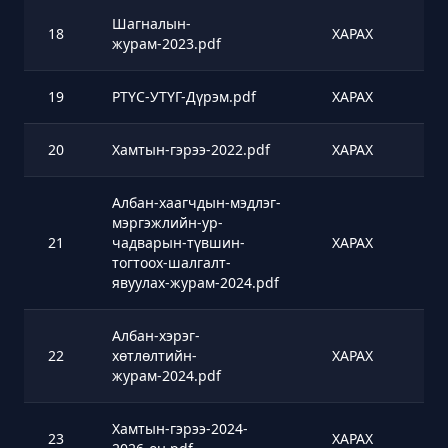
Шагналын-
18
ХАРАХ
журам-2023.pdf
19
РТҮС-УТҮГ-Дүрэм.pdf
ХАРАХ
20
Хамтын-гэрээ-2022.pdf
ХАРАХ
Албан-хаагчдын-мэдлэг-
мэргэжлийн-ур-
21
чадварын-түвшин-
ХАРАХ
тогтоох-шалгалт-
явуулах-журам-2024.pdf
Албан-хэрэг-
22
хөтлөлтийн-
ХАРАХ
журам-2024.pdf
Хамтын-гэрээ-2024-
23
ХАРАХ