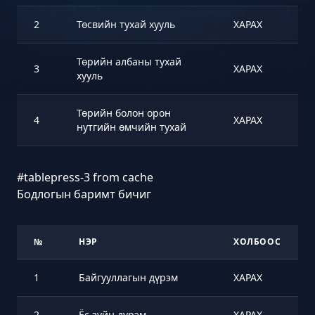
2
Төсвийн тухай хууль
ХАРАХ
Төрийн албаны тухай
3
ХАРАХ
хууль
Төрийн болон орон
4
ХАРАХ
нутгийн өмчийн тухай
#tablepress-3 from cache
Бодлогын баримт бичиг
№
НЭР
ХОЛБООС
1
Байгууллагын дүрэм
ХАРАХ
2
Ёс зүйн дүрэм
ХАРАХ