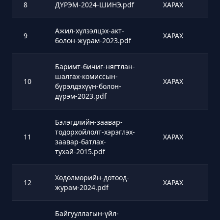
8
ДҮРЭМ-2024-ШИНЭ.pdf
ХАРАХ
Ажил-хүлээлцэх-акт-
9
ХАРАХ
болон-журам-2023.pdf
Баримт-бичиг-нягтлан-
шалгах-комиссын-
10
ХАРАХ
бүрэлдэхүүн-болон-
дүрэм-2023.pdf
Бэлэгдлийн-заавар-
тодорхойлолт-хэрэглэх-
11
ХАРАХ
заавар-батлах-
тухай-2015.pdf
Хөдөлмөрийн-дотоод-
12
ХАРАХ
журам-2024.pdf
Байгууллагын-үйл-