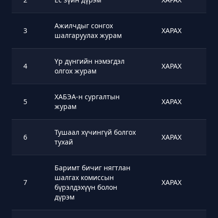
Ажилчдыг сонгох
3
ХАРАХ
шалгаруулах журам
Үр дүнгийн нэмэгдэл
4
ХАРАХ
олгох журам
ХАБЭА-н сургалтын
5
ХАРАХ
журам
Тушаал хүчингүй болгох
6
ХАРАХ
тухай
Баримт бичиг нягтлан
шалгах комиссын
7
ХАРАХ
бүрэлдэхүүн болон
дүрэм