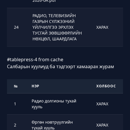
2026-он.pdf
РАДИО, ТЕЛЕВИЗИЙН
ГАЗРЫН СҮЛЖЭЭНИЙ
24
ҮЙЛЧИЛГЭЭ ЭРХЛЭХ
ХАРАХ
ТУСГАЙ ЗӨВШӨӨРЛИЙН
НӨХЦӨЛ, ШААРДЛАГА
#tablepress-4 from cache
Салбарын хуулиуд ба тэдгээрт хамаарах журам
№
НЭР
ХОЛБООС
Радио долгионы тухай
1
ХАРАХ
хууль
Өргөн нэвтрүүлгийн
2
ХАРАХ
тухай хууль