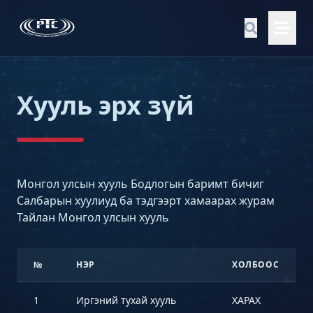
Хууль эрх зүй
Монгол улсын хууль Бодлогын баримт бичиг
Салбарын хуулиуд ба тэдгээрт хамаарах журам
Тайлан Монгол улсын хууль
№
НЭР
ХОЛБООС
1
Иргэний тухай хууль
ХАРАХ