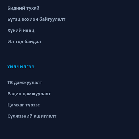
Бидний тухай
Бүтэц зохион байгуулалт
Хүний нөөц
Ил тод байдал
ҮЙЛЧИЛГЭЭ
ТВ дамжуулалт
Радио дамжуулалт
Цамхаг түрээс
Сүлжээний ашиглалт