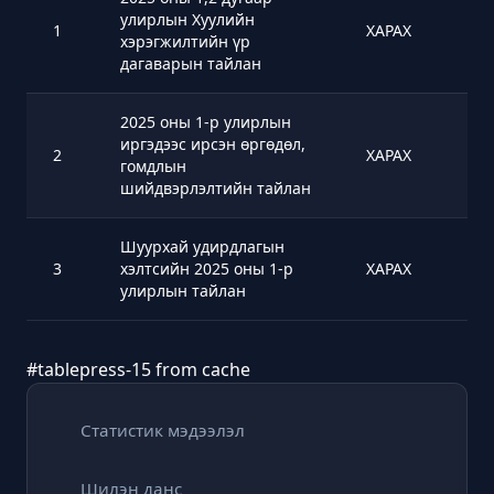
улирлын Хуулийн
1
ХАРАХ
хэрэгжилтийн үр
дагаварын тайлан
2025 оны 1-р улирлын
иргэдээс ирсэн өргөдөл,
2
ХАРАХ
гомдлын
шийдвэрлэлтийн тайлан
Шуурхай удирдлагын
3
хэлтсийн 2025 оны 1-р
ХАРАХ
улирлын тайлан
#tablepress-15 from cache
Статистик мэдээлэл
Шилэн данс