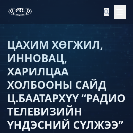
ЦАХИМ ХӨГЖИЛ,
ИННОВАЦ,
ХАРИЛЦАА
ХОЛБООНЫ САЙД
Ц.БААТАРХҮҮ “РАДИО
ТЕЛЕВИЗИЙН
ҮНДЭСНИЙ СҮЛЖЭЭ”