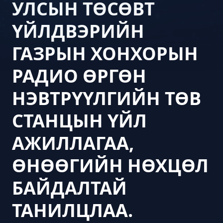
УЛСЫН ТӨСӨВТ
ҮЙЛДВЭРИЙН
ГАЗРЫН ХОНХОРЫН
РАДИО ӨРГӨН
НЭВТРҮҮЛГИЙН ТӨВ
СТАНЦЫН ҮЙЛ
АЖИЛЛАГАА,
ӨНӨӨГИЙН НӨХЦӨЛ
БАЙДАЛТАЙ
ТАНИЛЦЛАА.