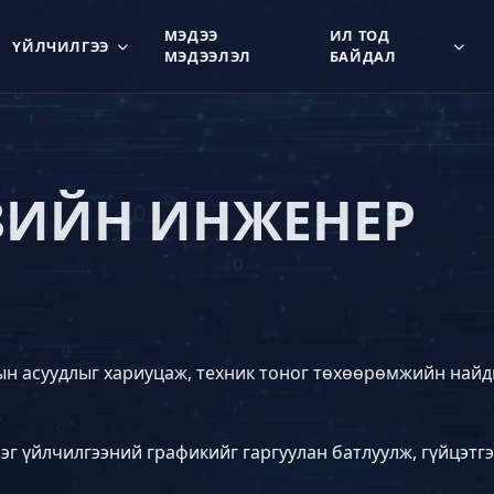
МЭДЭЭ
ИЛ ТОД
ҮЙЛЧИЛГЭЭ
МЭДЭЭЛЭЛ
БАЙДАЛ
ЗИЙН ИНЖЕНЕР
рын асуудлыг хариуцаж, техник тоног төхөөрөмжийн най
г үйлчилгээний графикийг гаргуулан батлуулж, гүйцэтг