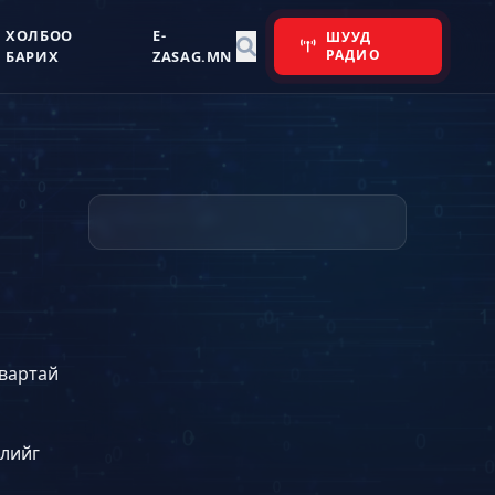
ХОЛБОО
E-
ШУУД
РАДИО
БАРИХ
ZASAG.MN
двартай
элийг