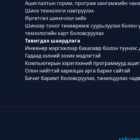
Ашиглалтын горим, програм хангамжийн чана
Шинэ технологи нэвтрүүлэх
Өргөтгөл шинэчлэл хийх
Шинээр тоног төхөөрөмж суурьлуулах болон үз
технологийн карт боловсруулах
Тавигдах шаардлага
Инженер мэргэжлээр бакалавр болон түүнээс 
Гадаад хэлний зохих мэдлэгтэй
Компьютерын хэрэглээний программууд ашигл
Олон нийттэй харилцах арга барил сайтай
Бичиг баримт боловсруулах, танилцуулах чад
БАЙГУУЛ