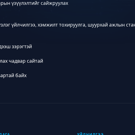
рын үзүүлэлтийг сайжруулах
лэг үйлчилгээ, хэмжилт тохируулга, шуурхай ажлын ста
дээш зэрэгтэй
ах чадвар сайтай
вартай байх
ЛАГА
ҮЙЛЧИЛГЭЭ