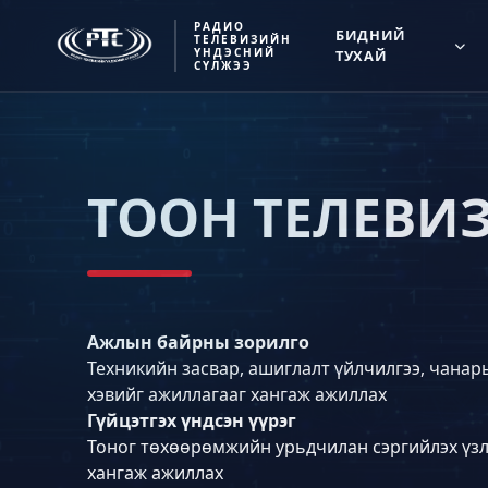
РАДИО
БИДНИЙ
ТЕЛЕВИЗИЙН
ҮНДЭСНИЙ
ТУХАЙ
СҮЛЖЭЭ
ТООН ТЕЛЕВИ
Ажлын байрны зорилго
Техникийн засвар, ашиглалт үйлчилгээ, чана
хэвийг ажиллагааг хангаж ажиллах
Гүйцэтгэх үндсэн үүрэг
Тоног төхөөрөмжийн урьдчилан сэргийлэх үзлэ
хангаж ажиллах