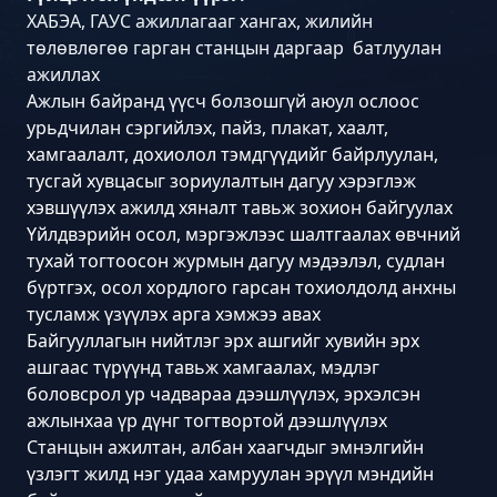
ХАБЭА, ГАУС ажиллагааг хангах, жилийн
төлөвлөгөө гарган станцын даргаар батлуулан
ажиллах
Ажлын байранд үүсч болзошгүй аюул ослоос
урьдчилан сэргийлэх, пайз, плакат, хаалт,
хамгаалалт, дохиолол тэмдгүүдийг байрлуулан,
тусгай хувцасыг зориулалтын дагуу хэрэглэж
хэвшүүлэх ажилд хяналт тавьж зохион байгуулах
Үйлдвэрийн осол, мэргэжлээс шалтгаалах өвчний
тухай тогтоосон журмын дагуу мэдээлэл, судлан
бүртгэх, осол хордлого гарсан тохиолдолд анхны
тусламж үзүүлэх арга хэмжээ авах
Байгууллагын нийтлэг эрх ашгийг хувийн эрх
ашгаас түрүүнд тавьж хамгаалах, мэдлэг
боловсрол ур чадвараа дээшлүүлэх, эрхэлсэн
ажлынхаа үр дүнг тогтвортой дээшлүүлэх
Станцын ажилтан, албан хаагчдыг эмнэлгийн
үзлэгт жилд нэг удаа хамруулан эрүүл мэндийн