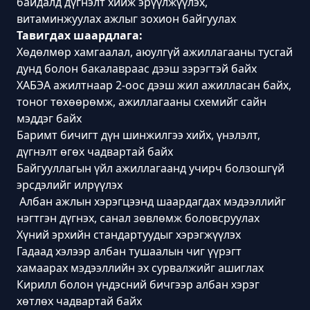
байдалд дүгнэлт хийж эрүүлжүүлэх,
витаминжуулах ажлыг зохион байгуулах
Тавигдах шаардлага:
Хөдөлмөр хамгаалал, аюулгүй ажиллагааны тусгай
дунд болон бакалавраас дээш зэрэгтэй байх
ХАБЭА ажилтнаар 2-оос дээш жил ажилласан байх,
тоног төхөөрөмж, ажиллагааны схемийг сайн
мэддэг байх
Баримт бичигт дүн шинжилгээ хийх, үнэлэлт,
дүгнэлт өгөх чадвартай байх
Байгууллагын үйл ажиллагаанд учирч болзошгүй
эрсдэлийг илрүүлэх
Албан ажлын хэрэгцээнд шаардагдах мэдээллийг
нэгтгэн дүгнэх, санал зөвлөмж боловсруулах
Хүний эрхийн стандартуудыг хэрэгжүүлэх
Гадаад хэлээр албан тушаалын чиг үүрэгт
хамаарах мэдээллийн эх сурвалжийг ашиглах
Кирилл болон үндэсний бичгээр албан хэрэг
хөтлөх чадвартай байх