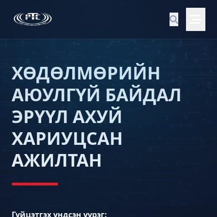
ХӨДӨЛМӨРИЙН
АЮУЛГҮЙ БАЙДАЛ
ЭРҮҮЛ АХУЙ
ХАРИУЦСАН
АЖИЛТАН
Гүйцэтгэх үндсэн үүрэг: