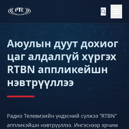
Аюулын дуут дохиог
цаг алдалгүй хүргэх
RTBN аппликейшн
нэвтрүүллээ
Радио Телевизийн үндэсний сүлжээ “RTBN”
аппликэйшн нэвтрүүллээ. Ингэснээр эрчим