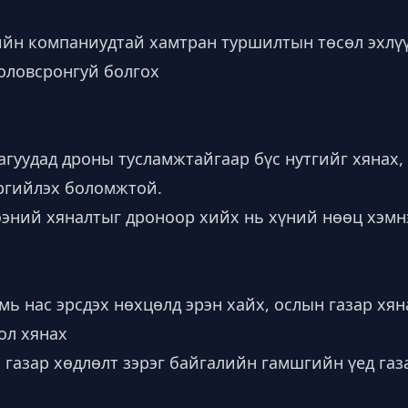
тийн компаниудтай хамтран туршилтын төсөл эхлү
оловсронгуй болгох
агуудад дроны тусламжтайгаар бүс нутгийг хянах,
эргийлэх боломжтой.
ээний хяналтыг дроноор хийх нь хүний нөөц хэмн
мь нас эрсдэх нөхцөлд эрэн хайх, ослын газар хян
ол хянах
, газар хөдлөлт зэрэг байгалийн гамшгийн үед газ