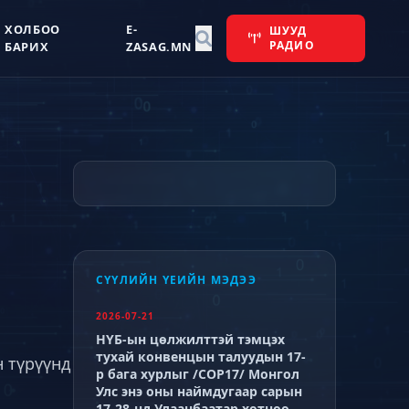
ХОЛБОО
E-
ШУУД
РАДИО
БАРИХ
ZASAG.MN
СҮҮЛИЙН ҮЕИЙН МЭДЭЭ
2026-07-21
НҮБ-ын цөлжилттэй тэмцэх
тухай конвенцын талуудын 17-
 түрүүнд
р бага хурлыг /СОР17/ Монгол
Улс энэ оны наймдугаар сарын
17-28-нд Улаанбаатар хотноо