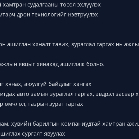
 хамтран судалгааны төсөл эхлүүлэх
амтарч дрон технологийг нэвтрүүлэх
он ашиглан хяналт тавих, зураглал гаргах нь ажлы
 ажлын явцыг хянахад ашиглаж болно.
г хянах, аюулгүй байдлыг хангах
дах авто замын зураглал гаргах, эвдрэл засвар 
р өмчлөл, газрын зураг гаргах
 яам, хувийн барилгын компаниудтай хамтран ажи
шиглах сургалт явуулах