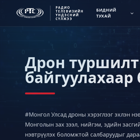
РАДИО
БИДНИЙ
ТЕЛЕВИЗИЙН
ҮНДЭСНИЙ
ТУХАЙ
СҮЛЖЭЭ
Дрон туршилт
байгуулахаар 
#Монгол
Улсад дроны хэрэглээг эхлэн н
Монголын зах зээл, нийгэм, эдийн засг
нэвтрүүлэх боломжтой салбаруудыг дара