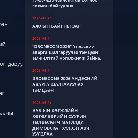
зохион байгуулна.
2026-07-21
сөн
АЖЛЫН БАЙРНЫ ЗАР
2026-05-11
ай
“DRONECON 2026” Үндэсний
аварга шалгаруулах тэмцээн
амжилттай үргэлжилж байна.
он давуу
2026-05-11
DRONECONE 2026 ҮНДЭСНИЙ
АВАРГА ШАЛГАРУУЛАХ
ТЭМЦЭЭН
эг
2026-05-06
НҮБ-ЫН ХӨГЖЛИЙН
гааны
ХӨТӨЛБӨРИЙН СУУРИН
ТӨЛӨӨЛӨГЧ МАТИЛДА
ДИМОВСКАГ ХҮЛЭЭН АВЧ
УУЛЗЛАА