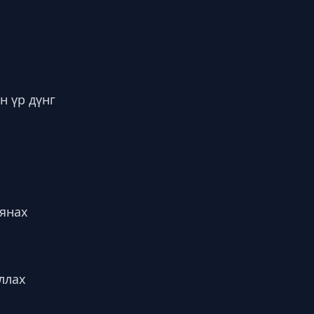
н үр дүнг
хянах
ллах