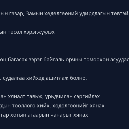
лын газар, Замын хөдөлгөөний удирдлагын төвтэй
ын төсөл хэрэгжүүлэх
өц багасах зэрэг байгаль орчны томоохон асууда
 судалгаа хийхэд ашиглаж болно.
ан хяналт тавьж, урьдчилан сэргийлэх
тдын тооллого хийх, хөдөлгөөнийг хянах
тар хотын агаарын чанарыг хянах