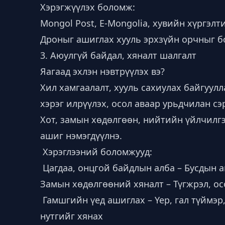
Хэрэгжүүлэх боломж:
Mongol Post, E-Mongolia, хувийн хүргэл
Дроныг ашиглах хууль эрхзүйн орчныг б
3. Аюулгүй байдал, хяналт шалгалт
Яагаад эхлэн нэвтрүүлэх вэ?
Хил хамгаалалт, хууль сахиулах байгуулл
хэрэг илрүүлэх, осол аваар урьдчилан с
Хот, замын хөдөлгөөн, нийтийн үйлчилг
ашиг нэмэгдүүлнэ.
Хэрэглээний боломжууд:
Цагдаа, онцгой байдлын алба – Бусдын а
Замын хөдөлгөөний хяналт – Түгжрэл, ос
Гамшгийн үед ашиглах – Үер, гал түймэр
нутгийг хянах