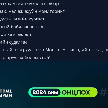
лэх хамгийн чухал 5 салбар
янах, мал аж ахуйн мониторинг
уудан, эмийн хүргэлт
нцгой байдлын хяналт
 ой хамгаалалт
рийн судалгаа
лттай нэвтрүүлснээр Монгол Улсын эдийн засаг, н
мэр оруулах боломжтой!