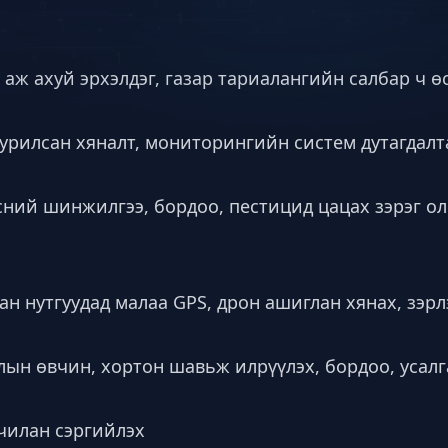
аж ахуй эрхэлдэг, газар тариалангийн салбар ч ө
уурилсан хяналт, мониторингийн систем дутагдалт
сний шинжилгээ, бордоо, пестицид цацах зэрэг ол
ан нутгуудад малаа GPS, дрон ашиглан хянах, зэрл
лын өвчин, хортон шавьж илрүүлэх, бордоо, усал
чилан сэргийлэх