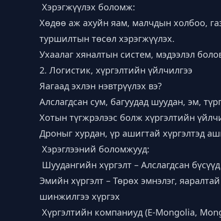
Хэрэгжүүлэх боломж:
Хөдөө аж ахуйн яам, малчдын холбоо, г
туршилтын төсөл хэрэгжүүлэх.
Ухаалаг хяналтын систем, мэдээлэл болов
2. Логистик, хүргэлтийн үйлчилгээ
Яагаад эхлэн нэвтрүүлэх вэ?
Алслагдсан сум, багуудад шуудан, эм, түр
Хотын түгжрэлээс болж хүргэлтийн үйлчи
Дроныг хурдан, үр ашигтай хүргэлтэд а
Хэрэглээний боломжууд:
Шуудангийн хүргэлт – Алслагдсан бүсүүд
Эмийн хүргэлт – Төрөх эмнэлэг, яаралтай
шинжилгээ хүргэх
Хүргэлтийн компаниуд (E-Mongolia, Mong