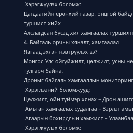
Хэрэгжүүлэх боломж:
Цагдаагийн ерөнхий газар, онцгой байд
туршилт хийх
Алслагдсан бүсэд хил хамгаалах туршилт
4. Байгаль орчны хяналт, хамгаалал
Яагаад эхлэн нэвтрүүлэх вэ?
Монгол Улс ойгүйжилт, цөлжилт, усны нө
тулгарч байна.
Дроныг байгаль хамгааллын мониторинг,
Хэрэглээний боломжууд:
Цөлжилт, ойн түймэр хянах – Дрон ашигл
Амьтан хамгаалах судалгаа – Зэрлэг амь
Агаарын бохирдлын хэмжилт – Улаанбаа
Хэрэгжүүлэх боломж: