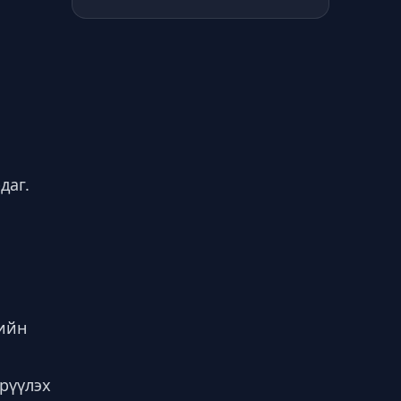
даг.
рийн
трүүлэх