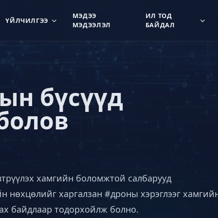
МЭДЭЭ
ИЛ ТОД
ҮЙЛЧИЛГЭЭ
МЭДЭЭЛЭЛ
БАЙДАЛ
ын бүсүүд
болов
эвтрүүлэх хамгийн боломжтой салбарууд
ийн нөхцөлийг харгалзан
#дроны
хэрэглээг хамгийн
ах байдлаар тодорхойлж болно.