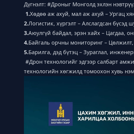
Дүгнэлт:
#Дроныг
Монголд эхлэн нэвтрүү
1.
Хөдөө аж ахуй, мал аж ахуй – Ургац х
2.
Логистик, хүргэлт – Алслагдсан бүсэд ш
3.
Аюулгүй байдал, эрэн хайх – Цагдаа, о
4.
Байгаль орчны мониторинг – Цөлжилт,
5.
Барилга, дэд бүтэц – Зураглал, инжене
#Дрон
технологийг эдгээр салбарт амжи
технологийн хөгжилд томоохон хувь нэ