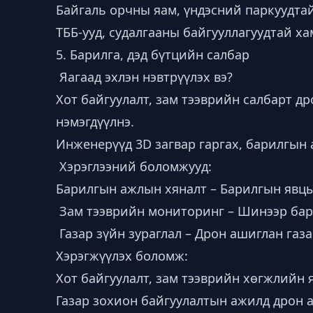
Байгаль орчны яам, үндэсний паркуудтай
ТББ-ууд, судалгааны байгууллагуудтай х
5. Барилга, дэд бүтцийн салбар
Яагаад эхлэн нэвтрүүлэх вэ?
Хот байгуулалт, зам тээврийн салбарт др
нэмэгдүүлнэ.
Инженерүүд 3D загвар гаргах, барилгын
Хэрэглээний боломжууд:
Барилгын ажлын хяналт – Барилгын явцы
Зам тээврийн мониторинг – Шинээр бариг
Газар зүйн зураглал – Дрон ашиглан газа
Хэрэгжүүлэх боломж:
Хот байгуулалт, зам тээврийн хөгжлийн
Газар зохион байгуулалтын ажилд дрон а