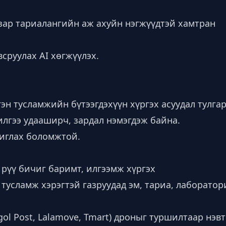
азар тариалангийн аж ахуйн нэгжүүдтэй хамтран
сруулах AI хөгжүүлэх.
гэн тусламжийн бүтээгдэхүүн хүргэх асуудал тулгар
лгээ удааширч, зардал нэмэгдэж байна.
шиглах боломжтой.
 рүү бичиг баримт, илгээмж хүргэх
 тусламж хэрэгтэй газруудад эм, тариа, лаборато
ol Post, Lalamove, Tmart) дроныг туршилтаар нэв