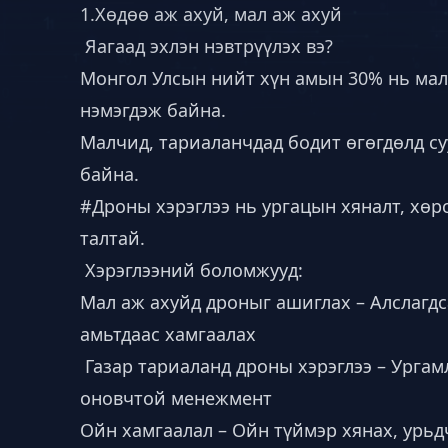
1.Хөдөө аж ахуй, мал аж ахуй
Яагаад эхлэн нэвтрүүлэх вэ?
Монгол Улсын нийт хүн амын 30% нь мал 
нэмэгдэж байна.
Малчид, тариаланчдад бодит өгөгдөлд с
байна.
#Дроны
хэрэглээ нь ургацын хяналт, хөр
талтай.
Хэрэглээний боломжууд:
Мал аж ахуйд дроныг ашиглах – Алслагдс
амьтдаас хамгаалах
Газар тариаланд дроны хэрэглээ – Ургам
оновчтой менежмент
Ойн хамгаалал – Ойн түймэр хянах, урьд