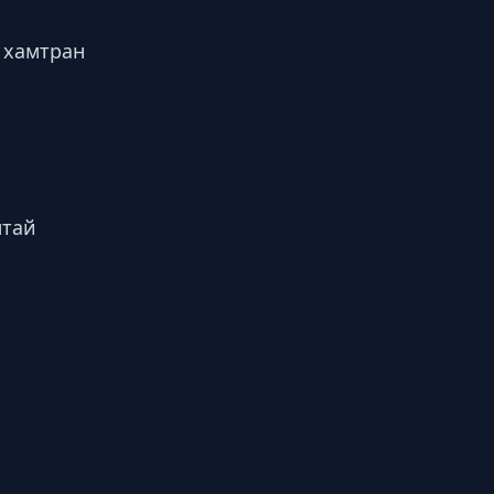
 хамтран
лтай