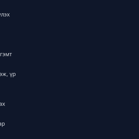
үлэх
 гэмт
эж, үр
ах
ар