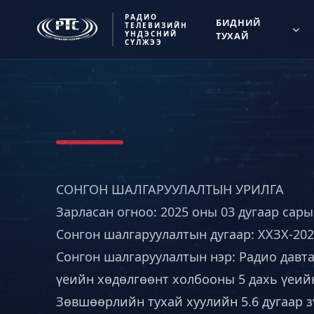
РАДИО
БИДНИЙ
ТЕЛЕВИЗИЙН
ҮНДЭСНИЙ
ТУХАЙ
СҮЛЖЭЭ
СОНГОН ШАЛГАРУУЛАЛТЫН УРИЛГА
Зарласан огноо: 2025 оны 03 дугаар сар
Сонгон шалгаруулалтын дугаар: ХХЗХ-202
Сонгон шалгаруулалтын нэр: Радио давт
үеийн хөдөлгөөнт холбооны 5 дахь үеий
Зөвшөөрлийн тухай хуулийн 5.6 дугаар з