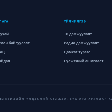
ЛАГА
ҮЙЛЧИЛГЭЭ
тухай
ТВ дамжуулалт
хион байгуулалт
Радио дамжуулалт
өөц
Цамхаг түрээс
айдал
Сүлжээний ашиглалт
ТЕЛЕВИЗИЙН ҮНДЭСНИЙ СҮЛЖЭЭ. БҮХ ЭРХ ХУУЛИАР 