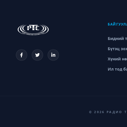
БАЙГУУЛ
Бидний 
Бүтэц зо
Хүний н
Ил тод б
© 2026 РАДИО 