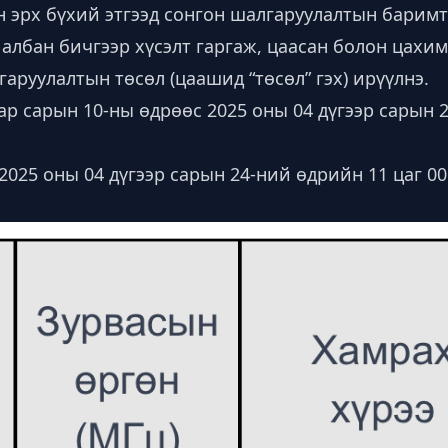
н эрх бүхий этгээд сонгон шалгаруулалтын барим
албан бичгээр хүсэлт гаргаж, цаасан болон цахим
гаруулалтын төсөл (цаашид “төсөл” гэх) ирүүлнэ.
ар сарын 10-ны өдрөөс 2025 оны 04 дүгээр сарын 
2025 оны 04 дүгээр сарын 24-ний өдрийн 11 цаг 00
.