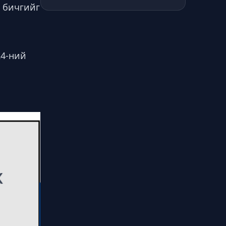
т бичгийг
24-ний