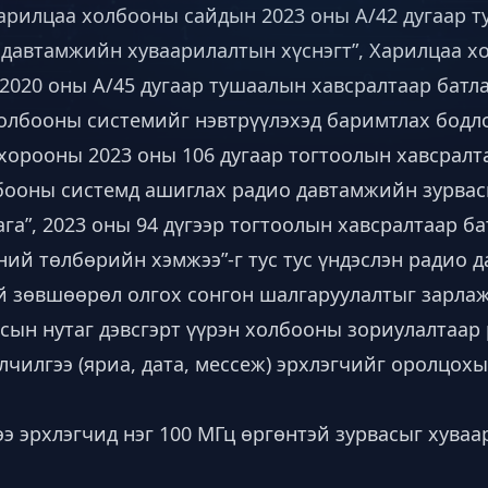
, харилцаа холбооны сайдын 2023 оны А/42 дугаар 
 давтамжийн хуваарилалтын хүснэгт”, Харилцаа х
2020 оны А/45 дугаар тушаалын хавсралтаар батл
холбооны системийг нэвтрүүлэхэд баримтлах бодл
хорооны 2023 оны 106 дугаар тогтоолын хавсралт
лбооны системд ашиглах радио давтамжийн зурва
га”, 2023 оны 94 дүгээр тогтоолын хавсралтаар ба
ий төлбөрийн хэмжээ”-г тус тус үндэслэн радио д
й зөвшөөрөл олгох сонгон шалгаруулалтыг зарлаж
сын нутаг дэвсгэрт үүрэн холбооны зориулалтаар
чилгээ (яриа, дата, мессеж) эрхлэгчийг оролцохы
гээ эрхлэгчид нэг 100 МГц өргөнтэй зурвасыг хуваа