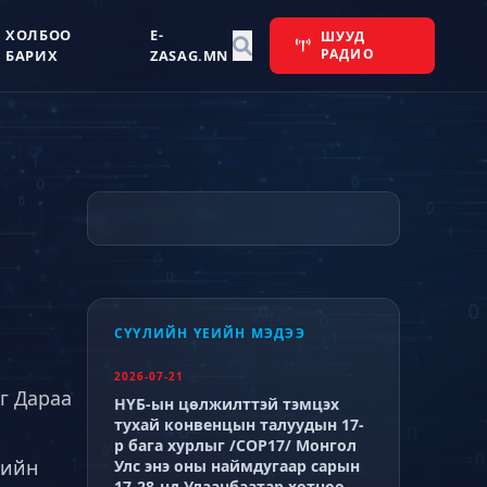
ХОЛБОО
E-
ШУУД
РАДИО
БАРИХ
ZASAG.MN
СҮҮЛИЙН ҮЕИЙН МЭДЭЭ
2026-07-21
г Дараа
НҮБ-ын цөлжилттэй тэмцэх
тухай конвенцын талуудын 17-
р бага хурлыг /СОР17/ Монгол
лийн
Улс энэ оны наймдугаар сарын
17-28-нд Улаанбаатар хотноо