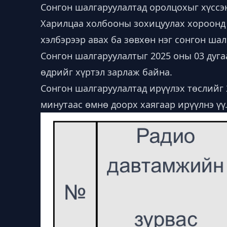
Сонгон шалгаруулалтад оролцохыг хүссэ
Харилцаа холбооны зохицуулах хороонд 
хэлбэрээр авах ба зөвхөн нэг сонгон шал
Сонгон шалгаруулалтыг 2025 оны 03 дуга
өдрийг хүртэл зарлаж байна.
Сонгон шалгаруулалтад ирүүлэх төслийг 
минутаас өмнө доорх хаягаар ирүүлнэ үү