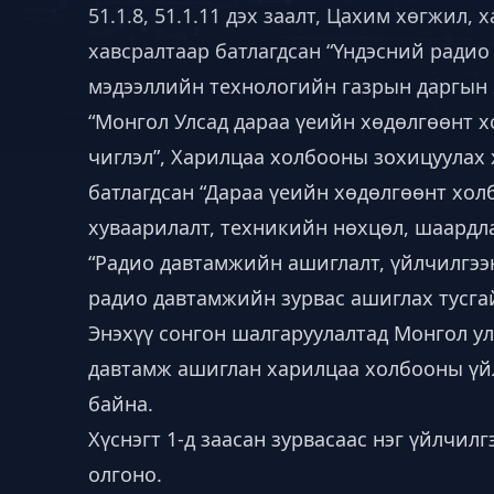
51.1.8, 51.1.11 дэх заалт, Цахим хөгжил
хавсралтаар батлагдсан “Үндэсний радио
мэдээллийн технологийн газрын даргын 
“Монгол Улсад дараа үеийн хөдөлгөөнт 
чиглэл”, Харилцаа холбооны зохицуулах 
батлагдсан “Дараа үеийн хөдөлгөөнт хо
хуваарилалт, техникийн нөхцөл, шаардла
“Радио давтамжийн ашиглалт, үйлчилгээн
радио давтамжийн зурвас ашиглах тусга
Энэхүү сонгон шалгаруулалтад Монгол ул
давтамж ашиглан харилцаа холбооны үйл
байна.
Хүснэгт 1-д заасан зурвасаас нэг үйлчил
олгоно.