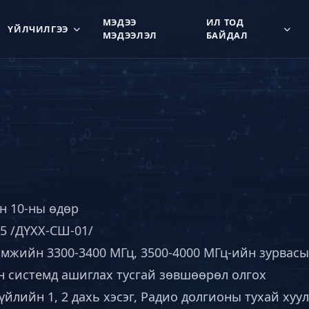
МЭДЭЭ
ИЛ ТОД
ҮЙЛЧИЛГЭЭ
МЭДЭЭЛЭЛ
БАЙДАЛ
ын 10-ны өдөр
5 /ДҮХХ-СШ-01/
амжийн 3300-3400 МГц, 3500-4000 МГц-ийн зурвасы
н системд ашиглах тусгай зөвшөөрөл олгох
үйлийн 1, 2 дахь хэсэг, Радио долгионы тухай хуу