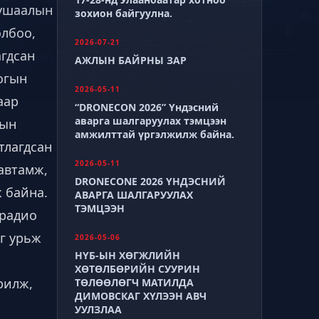
тушаалын
зохион байгуулна.
олбоо,
2026-07-21
агдсан
АЖЛЫН БАЙРНЫ ЗАР
огын
2026-05-11
аар
“DRONECON 2026” Үндэсний
аварга шалгаруулах тэмцээн
сын
амжилттай үргэлжилж байна.
тлагдсан
2026-05-11
автамж,
DRONECONE 2026 ҮНДЭСНИЙ
 байна.
АВАРГА ШАЛГАРУУЛАХ
ТЭМЦЭЭН
 радио
г урьж
2026-05-06
НҮБ-ЫН ХӨГЖЛИЙН
ХӨТӨЛБӨРИЙН СУУРИН
рилж,
ТӨЛӨӨЛӨГЧ МАТИЛДА
ДИМОВСКАГ ХҮЛЭЭН АВЧ
УУЛЗЛАА