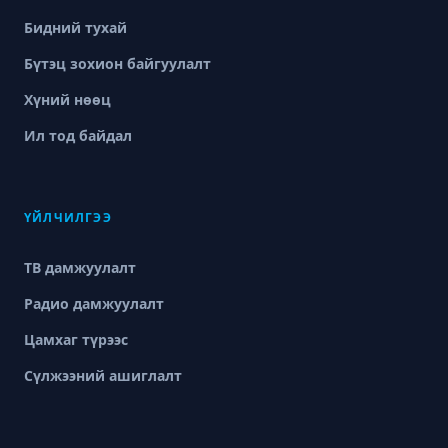
Бидний тухай
Бүтэц зохион байгуулалт
Хүний нөөц
Ил тод байдал
ҮЙЛЧИЛГЭЭ
ТВ дамжуулалт
Радио дамжуулалт
Цамхаг түрээс
Сүлжээний ашиглалт