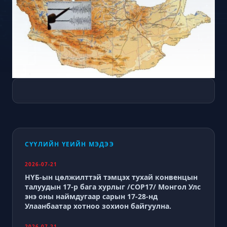
СҮҮЛИЙН ҮЕИЙН МЭДЭЭ
2026-07-21
НҮБ-ын цөлжилттэй тэмцэх тухай конвенцын
талуудын 17-р бага хурлыг /СОР17/ Монгол Улс
энэ оны наймдугаар сарын 17-28-нд
Улаанбаатар хотноо зохион байгуулна.
2026-07-21