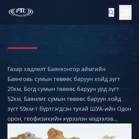
Газар хөдлөлт Баянхонгор аймгийн
Баянговь сумын төвөөс баруун хойд зүгт
20км, Богд сумын төвөөс баруун урд зүгт
52км, Баянлиг сумын төвөөс баруун хойд
зүгт 59км-т бүртгэгдсэн тухай ШУА-ийн Одон
орон, геофизикийн хүрээлэн мэдээлэв…