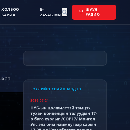
ХОЛБОО
E-
ШУУД
РАДИО
БАРИХ
ZASAG.MN
ыхаа
СҮҮЛИЙН ҮЕИЙН МЭДЭЭ
2026-07-21
НҮБ-ын цөлжилттэй тэмцэх
тухай конвенцын талуудын 17-
р бага хурлыг /СОР17/ Монгол
Улс энэ оны наймдугаар сарын
17-28-нд Улаанбаатар хотноо