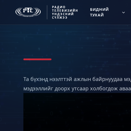
РАДИО
БИДНИЙ
ТЕЛЕВИЗИЙН
ҮНДЭСНИЙ
ТУХАЙ
СҮЛЖЭЭ
Та бүхэнд нээлттэй ажлын байрнуудаа м
мэдээллийг доорх утсаар холбогдож ава