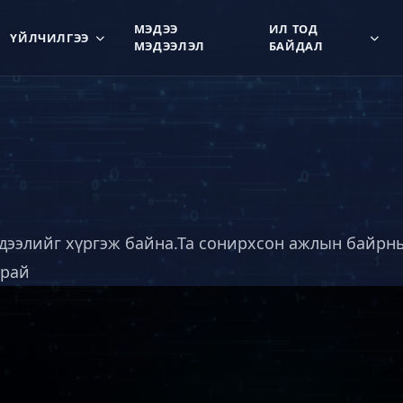
МЭДЭЭ
ИЛ ТОД
ҮЙЛЧИЛГЭЭ
МЭДЭЭЛЭЛ
БАЙДАЛ
эдээлийг хүргэж байна.Та сонирхсон ажлын байрн
арай