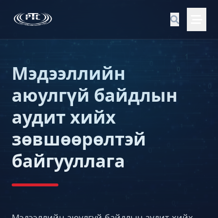
Мэдээллийн
аюулгүй байдлын
аудит хийх
зөвшөөрөлтэй
байгууллага
Мэдээллийн аюулгүй байдлын аудит хийх