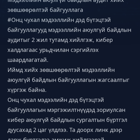
зөвшөөрөлтэй байгууллага
#Онц чухал мэдээллийн дэд бүтэцтэй
байгууллагууд мэдээллийн аюулгүй байдлын
аудитыг 2 жил тутамд хийлгэж, кибер
халдлагаас урьдчилан сэргийлэх
шаардлагатай.
Иймд хийх зөвшөөрөлтэй мэдээллийн
аюулгүй байдлын байгууллагын жагсаалтыг
хүргэж байна.
Онц чухал мэдээлийн дэд бүтэцтэй
байгууллагын мэргэжилтнүүдэд зориулсан
кибер аюулгүй байдлын сургалтын бүртгэл
дуусахад 2 цаг үлдлээ. Та доорх линк дээр
дарж бүртгэлээ амжиж хийлгээрэй.