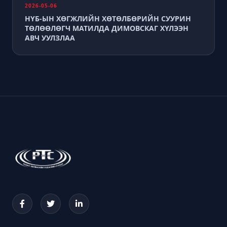
2026-05-06
НҮБ-ЫН ХӨГЖЛИЙН ХӨТӨЛБӨРИЙН СУУРИН
ТӨЛӨӨЛӨГЧ МАТИЛДА ДИМОВСКАГ ХҮЛЭЭН
АВЧ УУЛЗЛАА