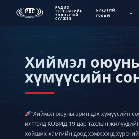
РАДИО
БИДНИЙ
ТЕЛЕВИЗИЙН
ҮНДЭСНИЙ
ТУХАЙ
СҮЛЖЭЭ
Хиймэл оюуны
хүмүүсийн со
“Хиймэл оюуны эрин дэх хүмүүсийн со
илтгэлд КОВИД-19 цар тахлын жилүүдийг
хойших хамгийн доод хэмжээнд хүрсний