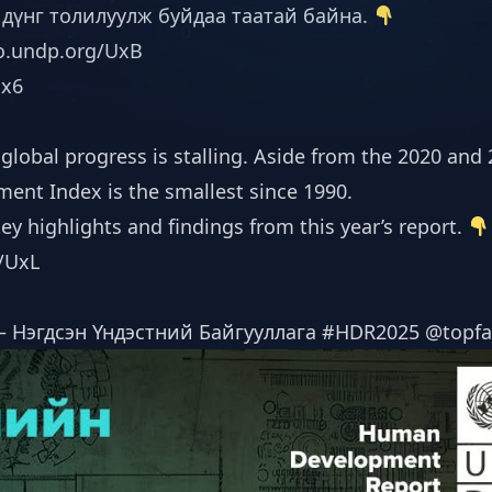
р дүнг толилуулж буйдаа таатай байна.
o.undp.org/UxB
Ux6
bal progress is stalling. Aside from the 2020 and 
ment Index is the smallest since 1990.
ey highlights and findings from this year’s report.
g/UxL
a – Нэгдсэн Үндэстний Байгууллага #HDR2025 @topf