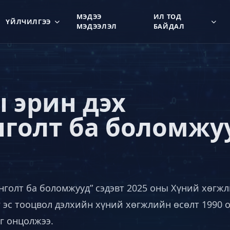
МЭДЭЭ
ИЛ ТОД
ҮЙЛЧИЛГЭЭ
МЭДЭЭЛЭЛ
БАЙДАЛ
 эрин дэх
нголт ба боломжу
нголт ба боломжууд” сэдэвт 2025 оны Хүний хөгж
 эс тооцвол дэлхийн хүний хөгжлийн өсөлт 1990 
г онцолжээ.