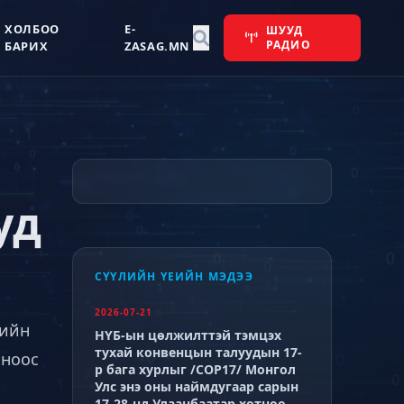
ХОЛБОО
E-
ШУУД
РАДИО
БАРИХ
ZASAG.MN
уд
СҮҮЛИЙН ҮЕИЙН МЭДЭЭ
2026-07-21
лийн
НҮБ-ын цөлжилттэй тэмцэх
тухай конвенцын талуудын 17-
оноос
р бага хурлыг /СОР17/ Монгол
Улс энэ оны наймдугаар сарын
17-28-нд Улаанбаатар хотноо