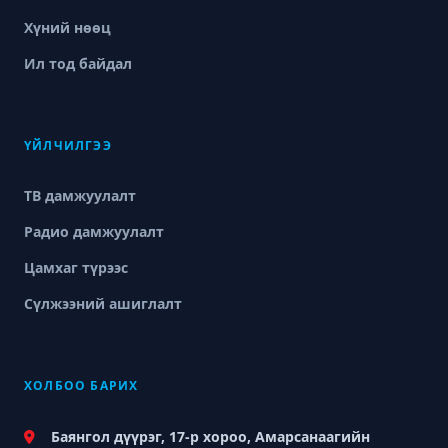
Хүний нөөц
Ил тод байдал
ҮЙЛЧИЛГЭЭ
ТВ дамжуулалт
Радио дамжуулалт
Цамхаг түрээс
Сүлжээний ашиглалт
ХОЛБОО БАРИХ
Баянгол дүүрэг, 17-р хороо, Амарсанаагийн