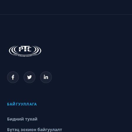
БАЙГУУЛЛАГА
Бидний тухай
Бүтэц зохион байгуулалт