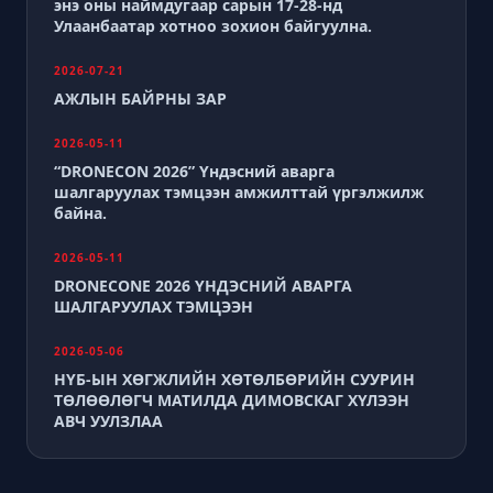
энэ оны наймдугаар сарын 17-28-нд
Улаанбаатар хотноо зохион байгуулна.
2026-07-21
АЖЛЫН БАЙРНЫ ЗАР
2026-05-11
“DRONECON 2026” Үндэсний аварга
шалгаруулах тэмцээн амжилттай үргэлжилж
байна.
2026-05-11
DRONECONE 2026 ҮНДЭСНИЙ АВАРГА
ШАЛГАРУУЛАХ ТЭМЦЭЭН
2026-05-06
НҮБ-ЫН ХӨГЖЛИЙН ХӨТӨЛБӨРИЙН СУУРИН
ТӨЛӨӨЛӨГЧ МАТИЛДА ДИМОВСКАГ ХҮЛЭЭН
АВЧ УУЛЗЛАА