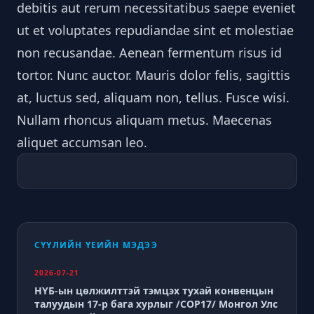
debitis aut rerum necessitatibus saepe eveniet
ut et voluptates repudiandae sint et molestiae
non recusandae. Aenean fermentum risus id
tortor. Nunc auctor. Mauris dolor felis, sagittis
at, luctus sed, aliquam non, tellus. Fusce wisi.
Nullam rhoncus aliquam metus. Maecenas
aliquet accumsan leo.
СҮҮЛИЙН ҮЕИЙН МЭДЭЭ
2026-07-21
НҮБ-ын цөлжилттэй тэмцэх тухай конвенцын
талуудын 17-р бага хурлыг /СОР17/ Монгол Улс